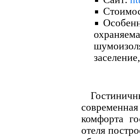
Стоимос
Особенн
охраняема
шумоизо
заселение,
Гостини
современная 
комфорта го
отеля постро