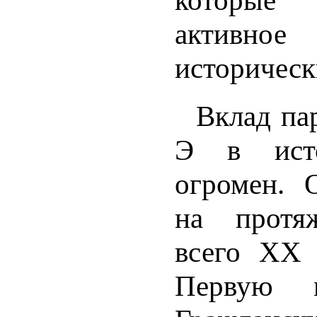
активное
историческ
Вклад па
Э в ист
огромен. 
на протя
всего XX 
Первую 