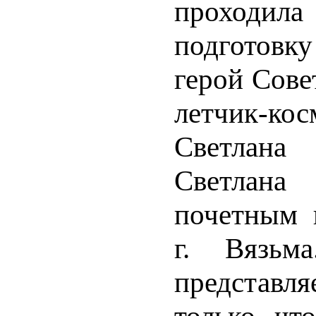
проходи
подгото
герой Сове
летчик-кос
Светлана
Светлан
почетным 
г. Вязьм
представ