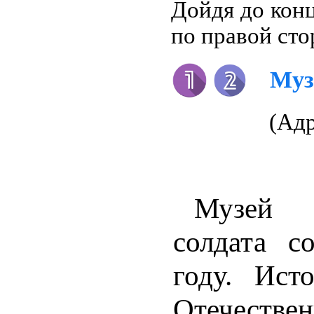
Дойдя до конц
по правой сто
Муз
(Адр
Музей н
солдата с
году. Ист
Отечеств