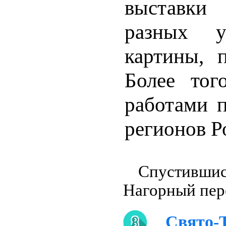
выставки
разных у
картины, 
Более тог
работами 
регионов Р
Спустивши
Нагорный пере
Свято-