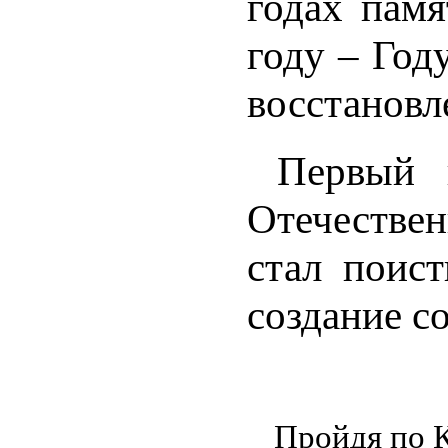
годах пам
году – Год
восстановл
Первый 
Отечестве
стал поис
создание с
Пройдя по К