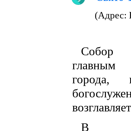
(Адрес: 
Собор 
главны
города, 
богослуже
возглавляет
В рез