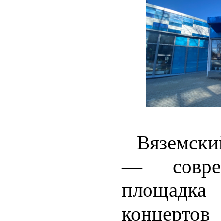
Вяземски
— соврем
площадка
концертов