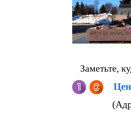
Заметьте, к
Цен
(Ад