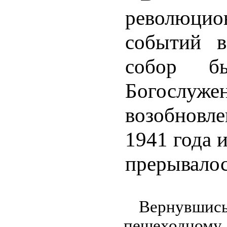
революцио
событий в
собор бы
Богослуж
возобновл
1941 года и
прерывалос
Вернувши
пешеходному 