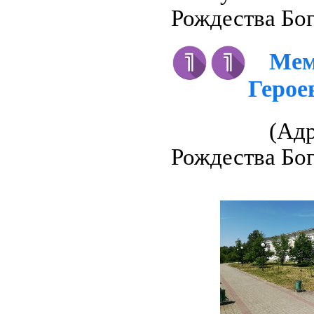
Рождества Бо
Ме
Герое
(Адр
Рождества Бо